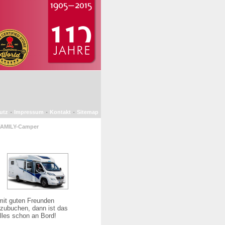
·
·
·
utz
Impressum
Kontakt
Sitemap
 FAMILY-Camper
mit guten Freunden
 zubuchen, dann ist das
alles schon an Bord!