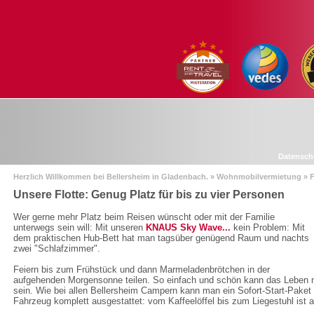
Datensch
Herzlich Willkommen bei Bellersheim in Gladenbach. » Wohnmobilvermietung »
Unsere Flotte: Genug Platz für bis zu vier Personen
Wer gerne mehr Platz beim Reisen wünscht oder mit der Familie
unterwegs sein will: Mit unseren
KNAUS Sky Wave...
kein Problem: Mit
dem praktischen Hub-Bett hat man tagsüber genügend Raum und nachts
zwei "Schlafzimmer".
Feiern bis zum Frühstück und dann Marmeladenbrötchen in der
aufgehenden Morgensonne teilen. So einfach und schön kann das Leben 
sein. Wie bei allen Bellersheim Campern kann man ein Sofort-Start-Paket
Fahrzeug komplett ausgestattet: vom Kaffeelöffel bis zum Liegestuhl ist 