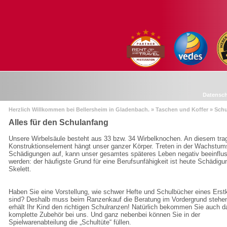
Datensc
Herzlich Willkommen bei Bellersheim in Gladenbach. » Taschen und Koffer » Schu
Alles für den Schulanfang
Unsere Wirbelsäule besteht aus 33 bzw. 34 Wirbelknochen. An diesem tr
Konstruktionselement hängt unser ganzer Körper. Treten in der Wachstu
Schädigungen auf, kann unser gesamtes späteres Leben negativ beeinflus
werden: der häufigste Grund für eine Berufsunfähigkeit ist heute Schädig
Skelett.
Haben Sie eine Vorstellung, wie schwer Hefte und Schulbücher eines Erstk
sind? Deshalb muss beim Ranzenkauf die Beratung im Vordergrund stehen
erhält Ihr Kind den richtigen Schulranzen! Natürlich bekommen Sie auch d
komplette Zubehör bei uns. Und ganz nebenbei können Sie in der
Spielwarenabteilung die „Schultüte“ füllen.