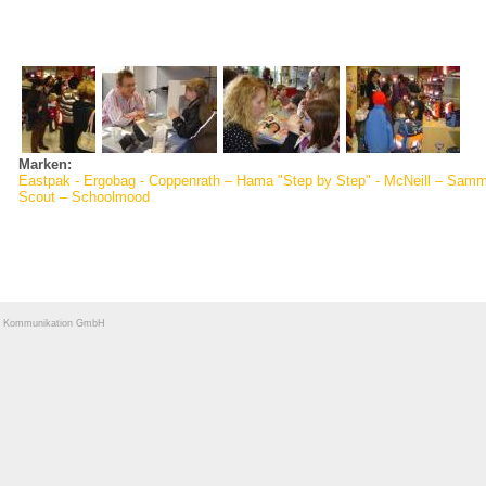
Marken:
Eastpak - Ergobag - Coppenrath – Hama "Step by Step" - McNeill – Samm
Scout – Schoolmood
und Kommunikation GmbH