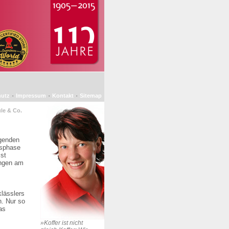
·
·
·
hutz
Impressum
Kontakt
Sitemap
le & Co.
agenden
msphase
st
ungen am
lässlers
. Nur so
as
»Koffer ist nicht