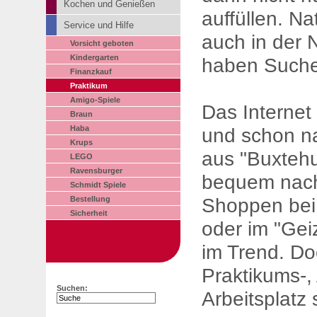
Kochen und Genießen
auffüllen. Na
Service und Hilfe
auch in der 
Vorsicht geboten
Kindergarten
haben Suche
Finanzkauf
Praktikum
Amigo-Spiele
Das Internet i
Braun
und schon na
Haba
Krups
aus "Buxteh
LEGO
Ravensburger
bequem nach
Schmidt Spiele
Shoppen bei 
Bestellung
Sicherheit
oder im "Geiz
im Trend. D
Praktikums-,
Suchen:
Arbeitsplatz