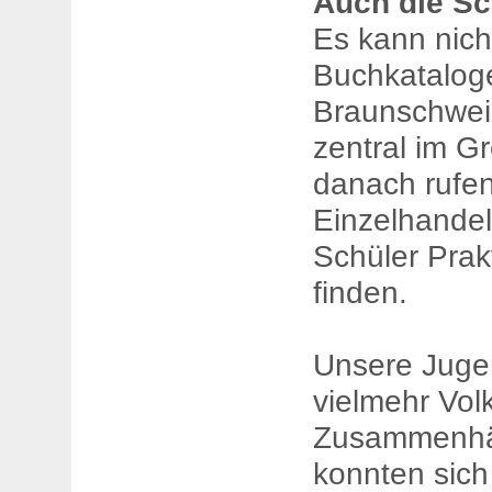
Auch die S
Es kann nich
Buchkatalog
Braunschweig 
zentral im G
danach rufen
Einzelhandel
Schüler Prak
finden.
Unsere Jugen
vielmehr Volk
Zusammenhän
konnten sich