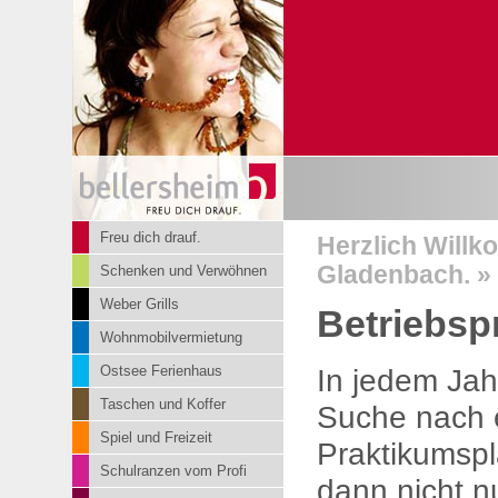
Freu dich drauf.
Herzlich Willk
Gladenbach. » 
Schenken und Verwöhnen
Weber Grills
Betriebsp
Wohnmobilvermietung
In jedem Jah
Ostsee Ferienhaus
Taschen und Koffer
Suche nach e
Spiel und Freizeit
Praktikumspl
Schulranzen vom Profi
dann nicht 