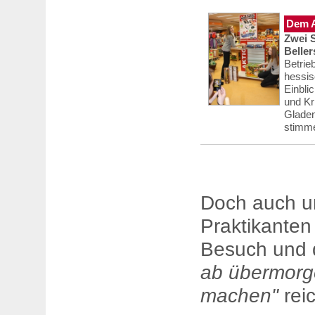
Dem A
Zwei S
Belle
Betrie
hessis
Einbli
und Kr
Gladen
stimme
Doch auch u
Praktikanten
Besuch und 
ab übermorg
machen"
reic