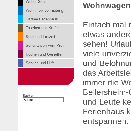
Weber Grills
Wohnwagen
Wohnmobilvermietung
Ostsee Ferienhaus
Einfach mal 
Taschen und Koffer
etwas ander
Spiel und Freizeit
sehen! Urlaub
Schulranzen vom Profi
viele unverzi
Kochen und Genießen
und Belohnun
Service und Hilfe
das Arbeitsl
immer die Wel
Bellersheim-
Suchen:
und Leute k
Ferienhaus 
entspannen.