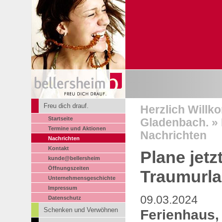
Freu dich drauf.
Herzlich Willk
Startseite
Gladenbach. » 
Termine und Aktionen
Nachrichten
Nachrichten
Kontakt
Plane jetz
kunde@bellersheim
Öffnungszeiten
Traumurl
Unternehmensgeschichte
Impressum
09.03.2024
Datenschutz
Schenken und Verwöhnen
Ferienhaus,