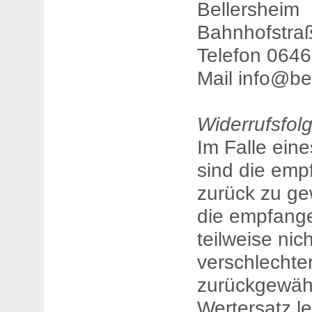
Bellersheim
Bahnhofstra
Telefon 0646
Mail info@be
Widerrufsfol
Im Falle ein
sind die em
zurück zu g
die empfang
teilweise nic
verschlechte
zurückgewäh
Wertersatz le