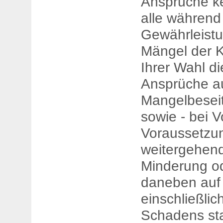
Ansprüche k
alle während
Gewährleistu
Mängel der K
Ihrer Wahl di
Ansprüche au
Mangelbeseit
sowie - bei V
Voraussetzun
weitergehen
Minderung od
daneben auf
einschließli
Schadens sta