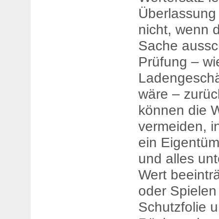
Überlassung 
nicht, wenn 
Sache aussch
Prüfung – wi
Ladengeschä
wäre – zurück
können die We
vermeiden, i
ein Eigentü
und alles un
Wert beeinträ
oder Spielen 
Schutzfolie u