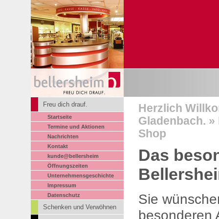
Freu dich drauf.
Herzlich Willk
Startseite
Gladenbach. » F
Termine und Aktionen
Shop
Nachrichten
Kontakt
Das beson
kunde@bellersheim
Öffnungszeiten
Bellershe
Unternehmensgeschichte
Impressum
Sie wünschen
Datenschutz
Schenken und Verwöhnen
besonderen 